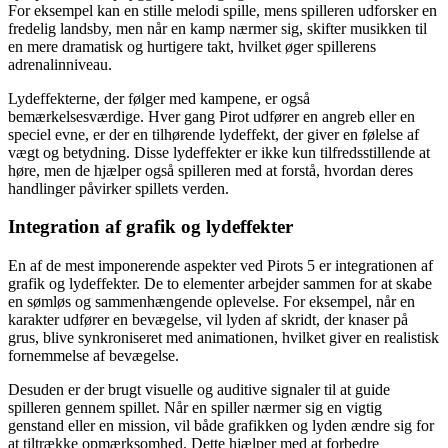
For eksempel kan en stille melodi spille, mens spilleren udforsker en
fredelig landsby, men når en kamp nærmer sig, skifter musikken til
en mere dramatisk og hurtigere takt, hvilket øger spillerens
adrenalinniveau.
Lydeffekterne, der følger med kampene, er også
bemærkelsesværdige. Hver gang Pirot udfører en angreb eller en
speciel evne, er der en tilhørende lydeffekt, der giver en følelse af
vægt og betydning. Disse lydeffekter er ikke kun tilfredsstillende at
høre, men de hjælper også spilleren med at forstå, hvordan deres
handlinger påvirker spillets verden.
Integration af grafik og lydeffekter
En af de mest imponerende aspekter ved Pirots 5 er integrationen af
grafik og lydeffekter. De to elementer arbejder sammen for at skabe
en sømløs og sammenhængende oplevelse. For eksempel, når en
karakter udfører en bevægelse, vil lyden af skridt, der knaser på
grus, blive synkroniseret med animationen, hvilket giver en realistisk
fornemmelse af bevægelse.
Desuden er der brugt visuelle og auditive signaler til at guide
spilleren gennem spillet. Når en spiller nærmer sig en vigtig
genstand eller en mission, vil både grafikken og lyden ændre sig for
at tiltrække opmærksomhed. Dette hjælper med at forbedre