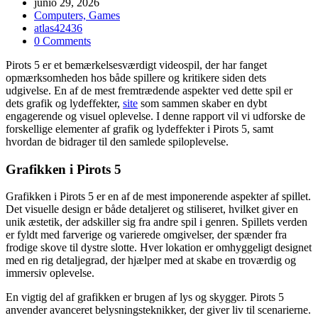
junio 29, 2026
Computers, Games
atlas42436
0 Comments
Pirots 5 er et bemærkelsesværdigt videospil, der har fanget
opmærksomheden hos både spillere og kritikere siden dets
udgivelse. En af de mest fremtrædende aspekter ved dette spil er
dets grafik og lydeffekter,
site
som sammen skaber en dybt
engagerende og visuel oplevelse. I denne rapport vil vi udforske de
forskellige elementer af grafik og lydeffekter i Pirots 5, samt
hvordan de bidrager til den samlede spiloplevelse.
Grafikken i Pirots 5
Grafikken i Pirots 5 er en af de mest imponerende aspekter af spillet.
Det visuelle design er både detaljeret og stiliseret, hvilket giver en
unik æstetik, der adskiller sig fra andre spil i genren. Spillets verden
er fyldt med farverige og varierede omgivelser, der spænder fra
frodige skove til dystre slotte. Hver lokation er omhyggeligt designet
med en rig detaljegrad, der hjælper med at skabe en troværdig og
immersiv oplevelse.
En vigtig del af grafikken er brugen af lys og skygger. Pirots 5
anvender avanceret belysningsteknikker, der giver liv til scenarierne.