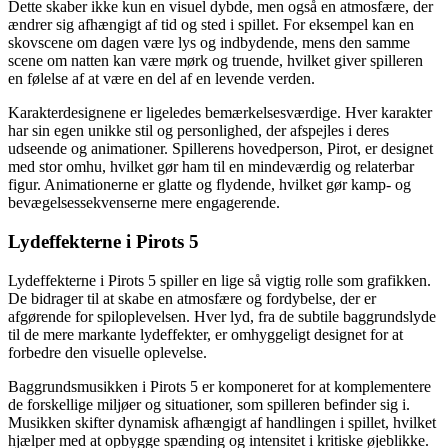
Dette skaber ikke kun en visuel dybde, men også en atmosfære, der
ændrer sig afhængigt af tid og sted i spillet. For eksempel kan en
skovscene om dagen være lys og indbydende, mens den samme
scene om natten kan være mørk og truende, hvilket giver spilleren
en følelse af at være en del af en levende verden.
Karakterdesignene er ligeledes bemærkelsesværdige. Hver karakter
har sin egen unikke stil og personlighed, der afspejles i deres
udseende og animationer. Spillerens hovedperson, Pirot, er designet
med stor omhu, hvilket gør ham til en mindeværdig og relaterbar
figur. Animationerne er glatte og flydende, hvilket gør kamp- og
bevægelsessekvenserne mere engagerende.
Lydeffekterne i Pirots 5
Lydeffekterne i Pirots 5 spiller en lige så vigtig rolle som grafikken.
De bidrager til at skabe en atmosfære og fordybelse, der er
afgørende for spiloplevelsen. Hver lyd, fra de subtile baggrundslyde
til de mere markante lydeffekter, er omhyggeligt designet for at
forbedre den visuelle oplevelse.
Baggrundsmusikken i Pirots 5 er komponeret for at komplementere
de forskellige miljøer og situationer, som spilleren befinder sig i.
Musikken skifter dynamisk afhængigt af handlingen i spillet, hvilket
hjælper med at opbygge spænding og intensitet i kritiske øjeblikke.