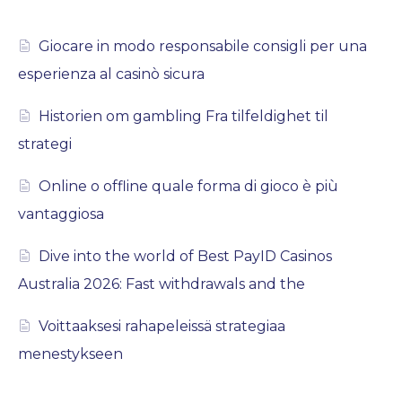
Giocare in modo responsabile consigli per una
esperienza al casinò sicura
Historien om gambling Fra tilfeldighet til
strategi
Online o offline quale forma di gioco è più
vantaggiosa
Dive into the world of Best PayID Casinos
Australia 2026: Fast withdrawals and the
Voittaaksesi rahapeleissä strategiaa
menestykseen