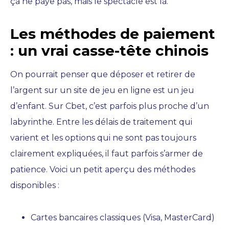
ça ne paye pas, mais le spectacle est là.
Les méthodes de paiement
: un vrai casse-tête chinois
On pourrait penser que déposer et retirer de
l’argent sur un site de jeu en ligne est un jeu
d’enfant. Sur Cbet, c’est parfois plus proche d’un
labyrinthe. Entre les délais de traitement qui
varient et les options qui ne sont pas toujours
clairement expliquées, il faut parfois s’armer de
patience. Voici un petit aperçu des méthodes
disponibles :
Cartes bancaires classiques (Visa, MasterCard)