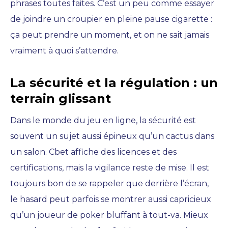
phrases toutes faites. C’est un peu comme essayer
de joindre un croupier en pleine pause cigarette :
ça peut prendre un moment, et on ne sait jamais
vraiment à quoi s’attendre.
La sécurité et la régulation : un
terrain glissant
Dans le monde du jeu en ligne, la sécurité est
souvent un sujet aussi épineux qu’un cactus dans
un salon. Cbet affiche des licences et des
certifications, mais la vigilance reste de mise. Il est
toujours bon de se rappeler que derrière l’écran,
le hasard peut parfois se montrer aussi capricieux
qu’un joueur de poker bluffant à tout-va. Mieux