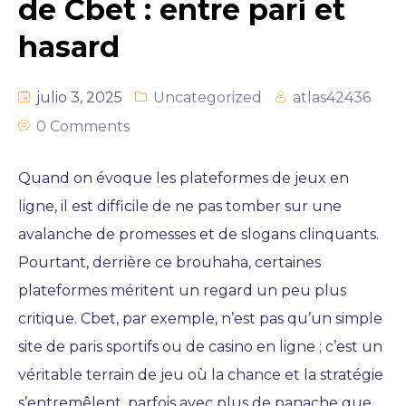
de Cbet : entre pari et
Calentamiento
hasard
Almacenaje
julio 3, 2025
Uncategorized
atlas42436
Maniobras
0 Comments
Logística
Quand on évoque les plateformes de jeux en
ligne, il est difficile de ne pas tomber sur une
avalanche de promesses et de slogans clinquants.
Pourtant, derrière ce brouhaha, certaines
plateformes méritent un regard un peu plus
critique. Cbet, par exemple, n’est pas qu’un simple
site de paris sportifs ou de casino en ligne ; c’est un
véritable terrain de jeu où la chance et la stratégie
s’entremêlent, parfois avec plus de panache que