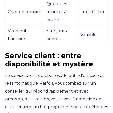
Quelques
Cryptomonnaies
minutes à 1
Frais réseau
heure
Virement
5 à 7 jours
Variable
bancaire
ouvrés
Service client : entre
disponibilité et mystère
Le service client de Cbet oscille entre l’efficace et
le fantomatique. Parfois, vous tombez sur un
conseiller qui répond rapidement et avec
précision, d’autres fois, vous avez l’impression de
discuter avec un bot programmé pour répéter des